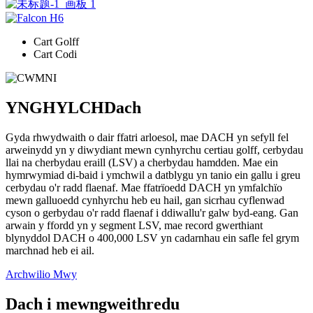
Cart Golff
Cart Codi
YNGHYLCH
Dach
Gyda rhwydwaith o dair ffatri arloesol, mae DACH yn sefyll fel
arweinydd yn y diwydiant mewn cynhyrchu certiau golff, cerbydau
llai na cherbydau eraill (LSV) a cherbydau hamdden. Mae ein
hymrwymiad di-baid i ymchwil a datblygu yn tanio ein gallu i greu
cerbydau o'r radd flaenaf. Mae ffatrïoedd DACH yn ymfalchïo
mewn galluoedd cynhyrchu heb eu hail, gan sicrhau cyflenwad
cyson o gerbydau o'r radd flaenaf i ddiwallu'r galw byd-eang. Gan
arwain y ffordd yn y segment LSV, mae record gwerthiant
blynyddol DACH o 400,000 LSV yn cadarnhau ein safle fel grym
marchnad heb ei ail.
Archwilio Mwy
Dach i mewn
gweithredu