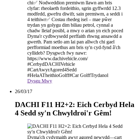
chi✅ Nodweddion premiwm llawn am bris
clyfar: rheolaeth fordeithio, sgrin gyffwrdd 12.3
modfedd, gwefru diwifr, sain premiwm, a seddi i
4 teithiwr✅ Costau rhedeg isel – mae pŵer
trydan yn golygu dim biliau petrol, cynnal a
chadw lleiaf posibl, a mwy o arian yn eich poced
Dyma'r cydbwysedd perffaith rhwng ansawdd a
gwerth. Pam setlo am lai pan allwch chi gael
perfformiad moethus am bris sy'n cyd-fynd â'ch
cyllideb? Dysgwch fwy nawr:
https://www.dachivehicle.com/
#CerbydDACHIVehicle
#CartAwyrAgored4Sedd
#HelaATheithioGolff#Car GolffTrydanol
Dysgu Mwy
26/03/17
DACHI F11 H2+2: Eich Cerbyd Hela
4 Sedd sy'n Chwyldroi'r Gêm!
Dyma'ch cydymaith awyr agored newydd—cart