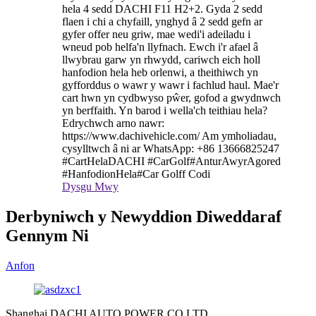
hela 4 sedd DACHI F11 H2+2. Gyda 2 sedd
flaen i chi a chyfaill, ynghyd â 2 sedd gefn ar
gyfer offer neu griw, mae wedi'i adeiladu i
wneud pob helfa'n llyfnach. Ewch i'r afael â
llwybrau garw yn rhwydd, cariwch eich holl
hanfodion hela heb orlenwi, a theithiwch yn
gyfforddus o wawr y wawr i fachlud haul. Mae'r
cart hwn yn cydbwyso pŵer, gofod a gwydnwch
yn berffaith. Yn barod i wella'ch teithiau hela?
Edrychwch arno nawr:
https://www.dachivehicle.com/ Am ymholiadau,
cysylltwch â ni ar WhatsApp: +86 13666825247
#CartHelaDACHI #CarGolf#AnturAwyrAgored
#HanfodionHela#Car Golff Codi
Dysgu Mwy
Derbyniwch y Newyddion Diweddaraf
Gennym Ni
Anfon
Shanghai DACHI AUTO POWER CO LTD