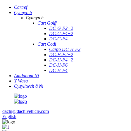
Cartref
Cynnyrch
Cynnyrch
Cart Golff
DC-G-F2+2
DC-G-F4+2
DC-G-F4
Cart Codi
Cargo DC-H-F2
DC-H-F2+2
DC-H-F4+2
DC-H-F6
DC-H-F4
Amdanom Ni
Y Wasg
Cysylltwch â Ni
dachi@dachivehicle.com
English