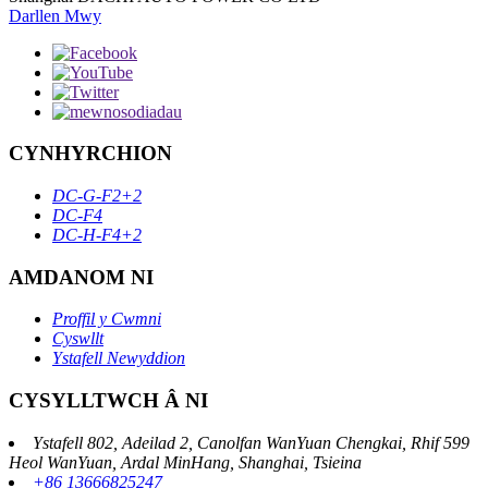
Darllen Mwy
CYNHYRCHION
DC-G-F2+2
DC-F4
DC-H-F4+2
AMDANOM NI
Proffil y Cwmni
Cyswllt
Ystafell Newyddion
CYSYLLTWCH Â NI
Ystafell 802, Adeilad 2, Canolfan WanYuan Chengkai, Rhif 599
Heol WanYuan, Ardal MinHang, Shanghai, Tsieina
+86 13666825247