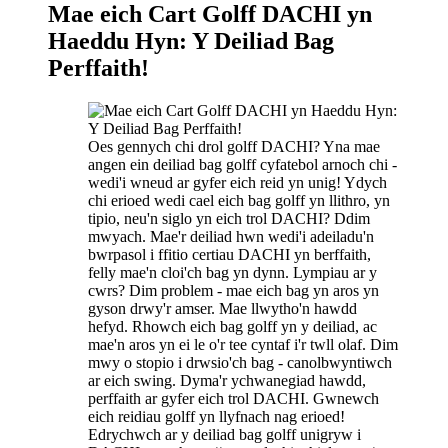
Mae eich Cart Golff DACHI yn
Haeddu Hyn: Y Deiliad Bag
Perffaith!
Oes gennych chi drol golff DACHI? Yna mae
angen ein deiliad bag golff cyfatebol arnoch chi -
wedi'i wneud ar gyfer eich reid yn unig! Ydych
chi erioed wedi cael eich bag golff yn llithro, yn
tipio, neu'n siglo yn eich trol DACHI? Ddim
mwyach. Mae'r deiliad hwn wedi'i adeiladu'n
bwrpasol i ffitio certiau DACHI yn berffaith,
felly mae'n cloi'ch bag yn dynn. Lympiau ar y
cwrs? Dim problem - mae eich bag yn aros yn
gyson drwy'r amser. Mae llwytho'n hawdd
hefyd. Rhowch eich bag golff yn y deiliad, ac
mae'n aros yn ei le o'r tee cyntaf i'r twll olaf. Dim
mwy o stopio i drwsio'ch bag - canolbwyntiwch
ar eich swing. Dyma'r ychwanegiad hawdd,
perffaith ar gyfer eich trol DACHI. Gwnewch
eich reidiau golff yn llyfnach nag erioed!
Edrychwch ar y deiliad bag golff unigryw i