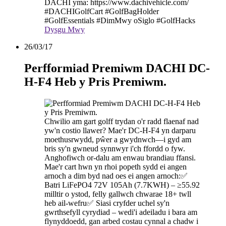
DACHI yma: https://www.dachivehicle.com/
#DACHIGolfCart #GolfBagHolder
#GolfEssentials #DimMwy oSiglo #GolfHacks
Dysgu Mwy
26/03/17
Perfformiad Premiwm DACHI DC-
H-F4 Heb y Pris Premiwm.
Chwilio am gart golff trydan o'r radd flaenaf nad
yw'n costio llawer? Mae'r DC-H-F4 yn darparu
moethusrwydd, pŵer a gwydnwch—i gyd am
bris sy'n gwneud synnwyr i'ch ffordd o fyw.
Anghofiwch or-dalu am enwau brandiau ffansi.
Mae'r cart hwn yn rhoi popeth sydd ei angen
arnoch a dim byd nad oes ei angen arnoch:✅
Batri LiFePO4 72V 105Ah (7.7KWH) – ≥55.92
milltir o ystod, felly gallwch chwarae 18+ twll
heb ail-wefru✅ Siasi cryfder uchel sy'n
gwrthsefyll cyrydiad – wedi'i adeiladu i bara am
flynyddoedd, gan arbed costau cynnal a chadw i