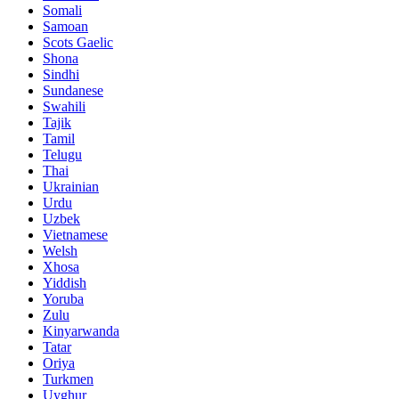
Somali
Samoan
Scots Gaelic
Shona
Sindhi
Sundanese
Swahili
Tajik
Tamil
Telugu
Thai
Ukrainian
Urdu
Uzbek
Vietnamese
Welsh
Xhosa
Yiddish
Yoruba
Zulu
Kinyarwanda
Tatar
Oriya
Turkmen
Uyghur